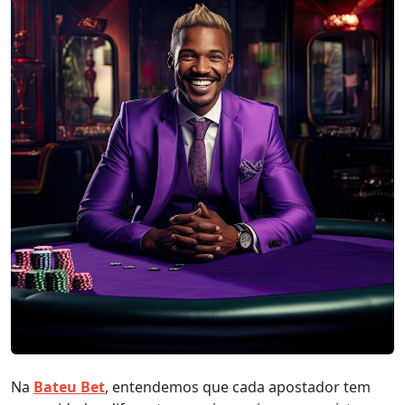
Na
Bateu Bet
, entendemos que cada apostador tem