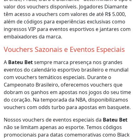
valor dos vouchers disponíveis. Jogadores Diamante
têm acesso a vouchers com valores de até R$ 5.000,
além de códigos para experiências exclusivas como
ingressos VIP para eventos esportivos e jantares com
embaixadores da marca.
Vouchers Sazonais e Eventos Especiais
A
Bateu Bet
sempre marca presença nos grandes
eventos do calendário esportivo brasileiro e mundial
com vouchers temáticos especiais. Durante o
Campeonato Brasileiro, oferecemos vouchers que
dobram os ganhos em apostas nos jogos do seu time
do coração. Na temporada da NBA, disponibilizamos
vouchers com odds turbo para apostas em basquete.
Nossos vouchers de eventos especiais da
Bateu Bet
não se limitam apenas ao esporte. Temos códigos
promocionais para datas comemorativas como Black