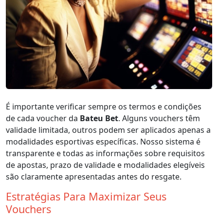
É importante verificar sempre os termos e condições
de cada voucher da
Bateu Bet
. Alguns vouchers têm
validade limitada, outros podem ser aplicados apenas a
modalidades esportivas específicas. Nosso sistema é
transparente e todas as informações sobre requisitos
de apostas, prazo de validade e modalidades elegíveis
são claramente apresentadas antes do resgate.
Estratégias Para Maximizar Seus
Vouchers