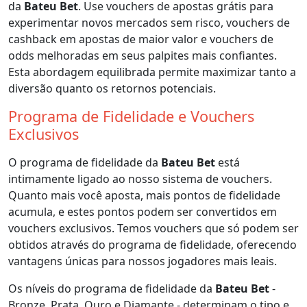
da
Bateu Bet
. Use vouchers de apostas grátis para
experimentar novos mercados sem risco, vouchers de
cashback em apostas de maior valor e vouchers de
odds melhoradas em seus palpites mais confiantes.
Esta abordagem equilibrada permite maximizar tanto a
diversão quanto os retornos potenciais.
Programa de Fidelidade e Vouchers
Exclusivos
O programa de fidelidade da
Bateu Bet
está
intimamente ligado ao nosso sistema de vouchers.
Quanto mais você aposta, mais pontos de fidelidade
acumula, e estes pontos podem ser convertidos em
vouchers exclusivos. Temos vouchers que só podem ser
obtidos através do programa de fidelidade, oferecendo
vantagens únicas para nossos jogadores mais leais.
Os níveis do programa de fidelidade da
Bateu Bet
-
Bronze, Prata, Ouro e Diamante - determinam o tipo e