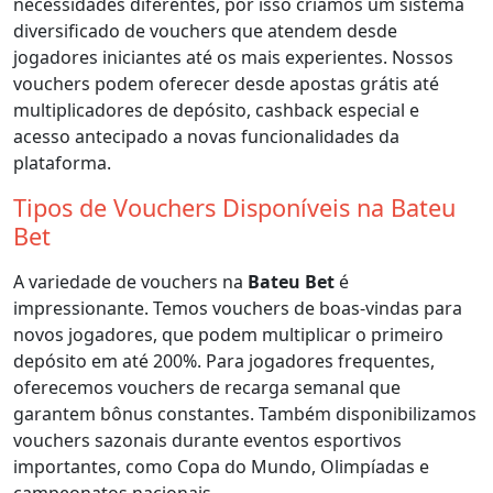
necessidades diferentes, por isso criamos um sistema
diversificado de vouchers que atendem desde
jogadores iniciantes até os mais experientes. Nossos
vouchers podem oferecer desde apostas grátis até
multiplicadores de depósito, cashback especial e
acesso antecipado a novas funcionalidades da
plataforma.
Tipos de Vouchers Disponíveis na Bateu
Bet
A variedade de vouchers na
Bateu Bet
é
impressionante. Temos vouchers de boas-vindas para
novos jogadores, que podem multiplicar o primeiro
depósito em até 200%. Para jogadores frequentes,
oferecemos vouchers de recarga semanal que
garantem bônus constantes. Também disponibilizamos
vouchers sazonais durante eventos esportivos
importantes, como Copa do Mundo, Olimpíadas e