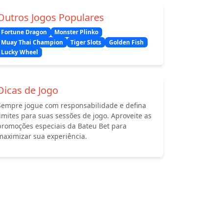
Outros Jogos Populares
Fortune Dragon
Monster Plinko
Muay Thai Champion
Tiger Slots
Golden Fish
Lucky Wheel
Dicas de Jogo
Sempre jogue com responsabilidade e defina
limites para suas sessões de jogo. Aproveite as
promoções especiais da Bateu Bet para
maximizar sua experiência.