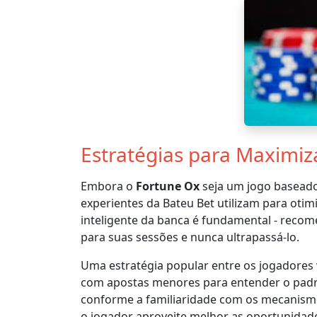
Estratégias para Maximi
Embora o
Fortune Ox
seja um jogo baseado
experientes da Bateu Bet utilizam para oti
inteligente da banca é fundamental - reco
para suas sessões e nunca ultrapassá-lo.
Uma estratégia popular entre os jogadores
com apostas menores para entender o padr
conforme a familiaridade com os mecanism
o jogador aproveite melhor as oportunidade