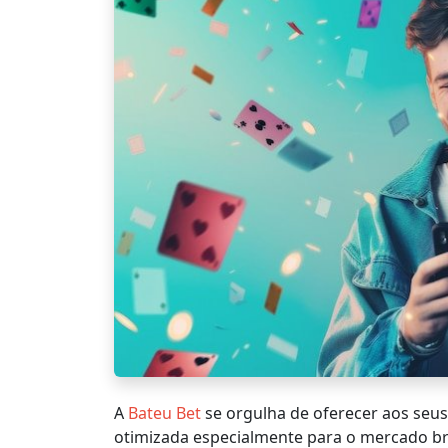
A
Bateu Bet
se orgulha de oferecer aos seu
otimizada especialmente para o mercado br