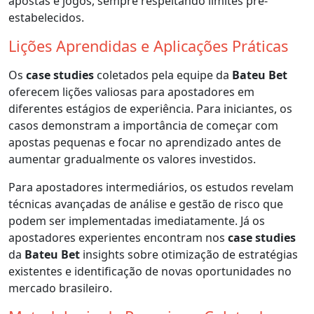
apostas e jogos, sempre respeitando limites pré-
estabelecidos.
Lições Aprendidas e Aplicações Práticas
Os
case studies
coletados pela equipe da
Bateu Bet
oferecem lições valiosas para apostadores em
diferentes estágios de experiência. Para iniciantes, os
casos demonstram a importância de começar com
apostas pequenas e focar no aprendizado antes de
aumentar gradualmente os valores investidos.
Para apostadores intermediários, os estudos revelam
técnicas avançadas de análise e gestão de risco que
podem ser implementadas imediatamente. Já os
apostadores experientes encontram nos
case studies
da
Bateu Bet
insights sobre otimização de estratégias
existentes e identificação de novas oportunidades no
mercado brasileiro.