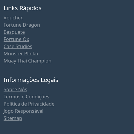
Links Rápidos
Voucher
Fortune Dragon
Basquete
Fortune Ox
Case Studies
Monster Plinko
Muay Thai Champion
Informações Legais
Sobre Nós
Termos e Condições
Política de Privacidade
Jogo Responsável
Sitemap