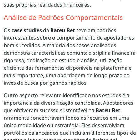
suas próprias realidades financeiras.
Análise de Padrões Comportamentais
Os
case studies
da
Bateu Bet
revelam padrões
interessantes sobre o comportamento de apostadores
bem-sucedidos. A maioria dos casos analisados
demonstra características comuns: disciplina financeira
rigorosa, dedicação ao estudo e análise, utilização
eficiente das ferramentas disponíveis na plataforma e,
mais importante, uma abordagem de longo prazo ao
invés de busca por ganhos rápidos.
Outro aspecto relevante identificado nos estudos é a
importância da diversificação controlada. Apostadores
que obtiveram sucesso sustentável na
Bateu Bet
raramente concentravam todos os recursos em uma
única modalidade ou estratégia. Eles desenvolviam
portfólios balanceados que incluíam diferentes tipos de