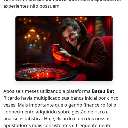
experientes não possuem.
Após seis meses utilizando a plataforma
Bateu Bet
,
Ricardo havia multiplicado sua banca inicial por cinco
vezes. Mais importante que o ganho financeiro foi o
conhecimento adquirido sobre gestão de risco e
análise estatística. Hoje, Ricardo é um dos nossos
apostadores mais consistentes e frequentemente